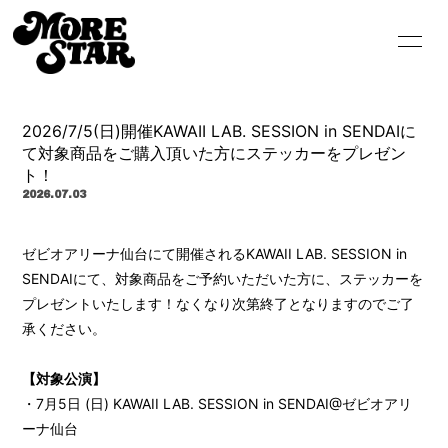
HOME
INFORMATION
2026/7/5(日)開催KAWAII LAB. SESSION in SENDAIに
SCHEDULE
PROFILE
て対象商品をご購入頂いた方にステッカーをプレゼン
ト！
VIDEO
DISCOGRAPHY
2026.07.03
GOODS
CONTACT
ゼビオアリーナ仙台にて開催されるKAWAII LAB. SESSION in
SENDAIにて、対象商品をご予約いただいた方に、ステッカーを
BLOG
MOVIE
プレゼントいたします！なくなり次第終了となりますのでご了
RADIO
PHOTO
承ください。
【対象公演】
・7月5日 (日) KAWAII LAB. SESSION in SENDAI@ゼビオアリ
ーナ仙台