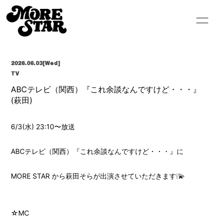
HOME
INFORMATION
2026.06.03
[Wed]
SCHEDULE
PROFILE
TV
ABCテレビ（関西）『これ余談なんですけど・・・』
VIDEO
DISCOGRAPHY
(萩田)
GOODS
CONTACT
6/3(水) 23:10〜放送
BLOG
MOVIE
ABCテレビ（関西）『これ余談なんですけど・・・』に
RADIO
PHOTO
MORE STAR から萩田そらが出演させていただきます❕💫
☆MC