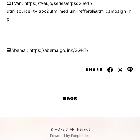
📺TVer : https://tver.jp/series/srpsd26e4i?
utm_source=tv_abc&utm_medium=refferal&utm_campaign=h
p
💻Abema : https://abema.go.link/3GHTx
SHARE
BACK
© MORE STAR ,
Fan+Kit
Powered by Fanplus.inc